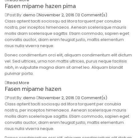
Fasen mipame hazen pima
Post By:
demo
November 2, 2016
0 Comment(s)
Class aptent taciti sociosqu ad litora torquent per conubia
nostra, per inceptos himenaeos. Aenean scelerisque mauris
mollis diam scelerisque sagittis. Etiam commodo, sapien eget
convallis auctor, diam enim feugiat justo, mattis elementum
risus nulla viverra neque.
Donec condimentum orci elit, aliquam condimentum elit dictum
vel. Sed ultrices, urna non mattis ultrices, purus neque facilisis
nibh, in vulputate magna diam sit amet leo. Aliquam blandit
pulvinar porta.
Read More
Fasen mipame hazen
Post By:
demo
November 2, 2016
0 Comment(s)
Class aptent taciti sociosqu ad litora torquent per conubia
nostra, per inceptos himenaeos. Aenean scelerisque mauris
mollis diam scelerisque sagittis. Etiam commodo, sapien eget
convallis auctor, diam enim feugiat justo, mattis elementum
risus nulla viverra neque.
Donec condimentum orci elit, aliquam condimentum elit dictum