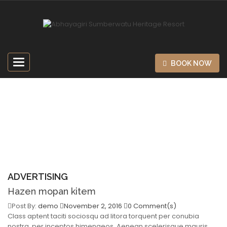
Toggle
BOOK NOW
navigation
ADVERTISING
Home
Advertising
ADVERTISING
Hazen mopan kitem
Post By:
demo
November 2, 2016
0 Comment(s)
Class aptent taciti sociosqu ad litora torquent per conubia
nostra, per inceptos himenaeos. Aenean scelerisque mauris