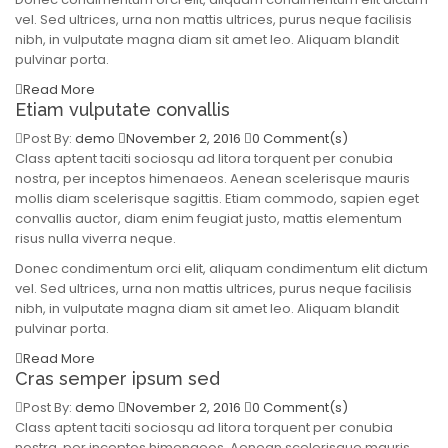
vel. Sed ultrices, urna non mattis ultrices, purus neque facilisis
nibh, in vulputate magna diam sit amet leo. Aliquam blandit
pulvinar porta.
Read More
Etiam vulputate convallis
Post By:
demo
November 2, 2016
0 Comment(s)
Class aptent taciti sociosqu ad litora torquent per conubia
nostra, per inceptos himenaeos. Aenean scelerisque mauris
mollis diam scelerisque sagittis. Etiam commodo, sapien eget
convallis auctor, diam enim feugiat justo, mattis elementum
risus nulla viverra neque.
Donec condimentum orci elit, aliquam condimentum elit dictum
vel. Sed ultrices, urna non mattis ultrices, purus neque facilisis
nibh, in vulputate magna diam sit amet leo. Aliquam blandit
pulvinar porta.
Read More
Cras semper ipsum sed
Post By:
demo
November 2, 2016
0 Comment(s)
Class aptent taciti sociosqu ad litora torquent per conubia
nostra, per inceptos himenaeos. Aenean scelerisque mauris